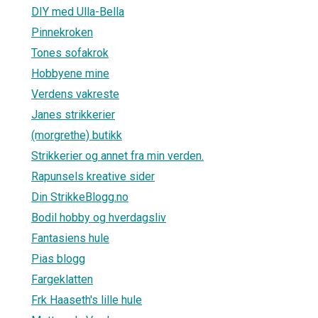
DIY med Ulla-Bella
Pinnekroken
Tones sofakrok
Hobbyene mine
Verdens vakreste
Janes strikkerier
(morgrethe) butikk
Strikkerier og annet fra min verden.
Rapunsels kreative sider
Din StrikkeBlogg.no
Bodil hobby og hverdagsliv
Fantasiens hule
Pias blogg
Fargeklatten
Frk Haaseth's lille hule