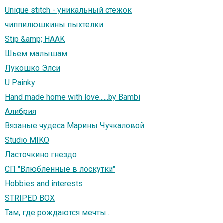
Unique stitch - уникальный стежок
чиппилюшкины пыхтелки
Stip &amp; HAAK
Шьем малышам
Лукошко Элси
U Painky
Hand made home with love......by Bambi
Алибрия
Вязаные чудеса Марины Чучкаловой
Studio MIKO
Ласточкино гнездо
СП "Влюбленные в лоскутки"
Hobbies and interests
STRIPED BOX
Там, где рождаются мечты...