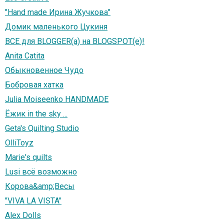
"Hand made Ирина Жучкова"
Домик маленького Цукиня
ВСЕ для BLOGGER(а) на BLOGSPOT(e)!
Anita Catita
Обыкновенное Чудо
Бобровая хатка
Julia Moiseenko HANDMADE
Ёжик in the sky ...
Geta's Quilting Studio
OlliToyz
Marie's quilts
Lusi всё возможно
Корова&amp;Весы
"VIVA LA VISTA"
Alex Dolls