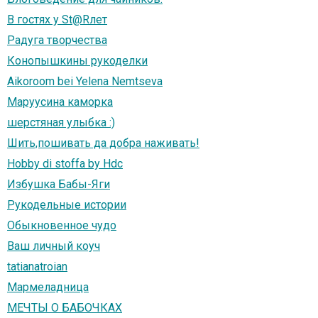
В гостях у St@Rлет
Радуга творчества
Конопышкины рукоделки
Aikoroom bei Yelena Nemtseva
Маруусина каморка
шерстяная улыбка :)
Шить,пошивать да добра наживать!
Hobby di stoffa by Hdc
Избушка Бабы-Яги
Рукодельные истории
Обыкновенное чудо
Ваш личный коуч
tatianatroian
Мармеладница
МЕЧТЫ О БАБОЧКАХ