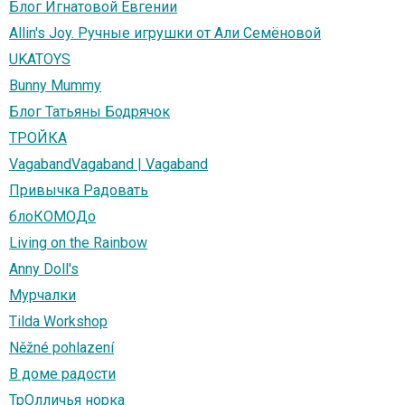
Блог Игнатовой Евгении
Allin's Joy. Ручные игрушки от Али Семёновой
UKATOYS
Bunny Mummy
Блог Татьяны Бодрячок
ТРОЙКА
VagabandVagaband | Vagaband
Привычка Радовать
блоКОМОДо
Living on the Rainbow
Anny Doll's
Мурчалки
Tilda Workshop
Něžné pohlazení
В доме радости
ТрОлличья норка