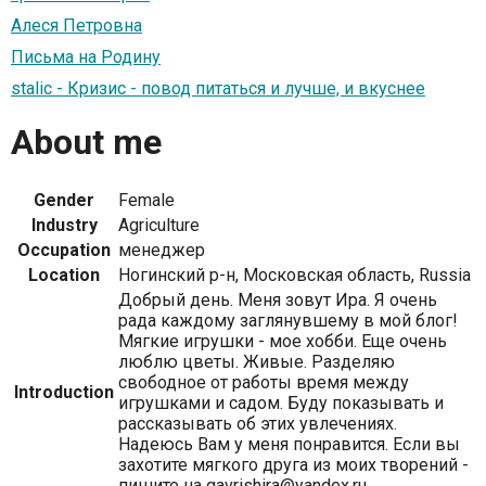
Алеся Петровна
Письма на Родину
stalic - Кризис - повод питаться и лучше, и вкуснее
About me
Gender
Female
Industry
Agriculture
Occupation
менеджер
Location
Ногинский р-н, Московская область, Russia
Добрый день. Меня зовут Ира. Я очень
рада каждому заглянувшему в мой блог!
Мягкие игрушки - мое хобби. Еще очень
люблю цветы. Живые. Разделяю
свободное от работы время между
Introduction
игрушками и садом. Буду показывать и
рассказывать об этих увлечениях.
Надеюсь Вам у меня понравится. Если вы
захотите мягкого друга из моих творений -
пишите на gavrishira@yandex.ru