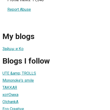
Report Abuse
My blogs
Зайцы и Ко
Blogs I follow
UTE &amp; TROLLS
Mononoke's smile
ТАККАЯ
котОмка
OlchankA
Eco Creative