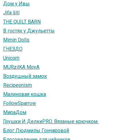
Дом у Ивы
Jíťa šití
THE QUILT BARN
В гостях у Джульетты
Mimin Dolls
ГНЕЗДО
Unicorn
MURzilKA MoyA
Воздушный замок
Recipeonism
Малиновая кошка
FollowSparrow
МираДом
Грушки И ДелкиPRO. Вязаные крючком.
Блог Людмилы Гончаровой
Блоговедение для чайников.