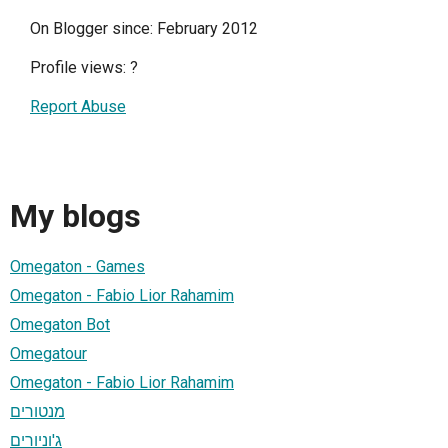
On Blogger since: February 2012
Profile views:
?
Report Abuse
My blogs
Omegaton - Games
Omegaton - Fabio Lior Rahamim
Omegaton Bot
Omegatour
Omegaton - Fabio Lior Rahamim
מנטורים
ג'וניורים