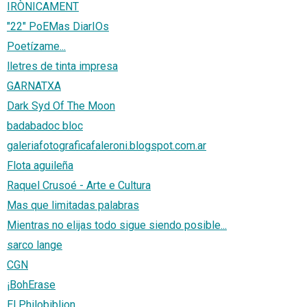
IRÒNICAMENT
"22" PoEMas DiarIOs
Poetízame...
lletres de tinta impresa
GARNATXA
Dark Syd Of The Moon
badabadoc bloc
galeriafotograficafaleroni.blogspot.com.ar
Flota aguileña
Raquel Crusoé - Arte e Cultura
Mas que limitadas palabras
Mientras no elijas todo sigue siendo posible...
sarco lange
CGN
¡BohErase
El Philobiblion