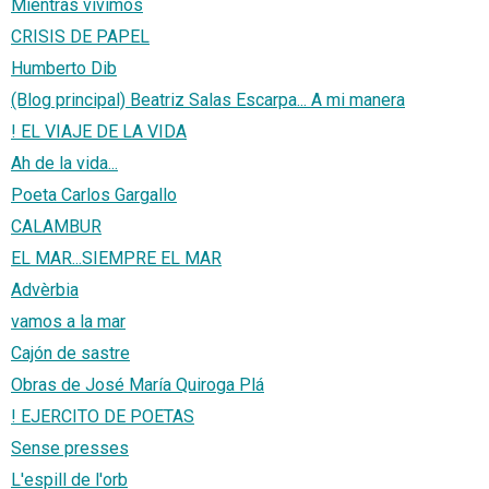
Mientras vivimos
CRISIS DE PAPEL
Humberto Dib
(Blog principal) Beatriz Salas Escarpa... A mi manera
! EL VIAJE DE LA VIDA
Ah de la vida...
Poeta Carlos Gargallo
CALAMBUR
EL MAR...SIEMPRE EL MAR
Advèrbia
vamos a la mar
Cajón de sastre
Obras de José María Quiroga Plá
! EJERCITO DE POETAS
Sense presses
L'espill de l'orb