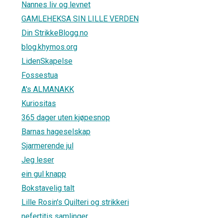
Nannes liv og levnet
GAMLEHEKSA SIN LILLE VERDEN
Din StrikkeBlogg.no
blog.khymos.org
LidenSkapelse
Fossestua
A's ALMANAKK
Kuriositas
365 dager uten kjøpesnop
Barnas hageselskap
Sjarmerende jul
Jeg leser
ein gul knapp
Bokstavelig talt
Lille Rosin's Quilteri og strikkeri
nefertitis samlinger