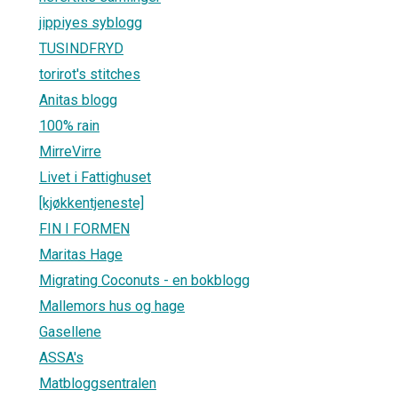
jippiyes syblogg
TUSINDFRYD
torirot's stitches
Anitas blogg
100% rain
MirreVirre
Livet i Fattighuset
[kjøkkentjeneste]
FIN I FORMEN
Maritas Hage
Migrating Coconuts - en bokblogg
Mallemors hus og hage
Gasellene
ASSA's
Matbloggsentralen