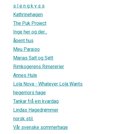
s l e n g k y s s
Kathrinehagen
The Puk Project
Inge her og der...
åpent hus
Meu Paraiso
Marias Salt og Søtt
Rimkogerens Rimererier
Annes Hule
Lola Nova - Whatever Lola Wants
hegemors hage
Tankar frå ein kvardag
Lindas Hagedrømmer
norsk stil.
Vår svenske sommerhage