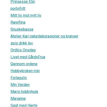
Prinsesse Elin
portofritt
Mitt liv mot nytt liv
RareRina
Snuskebassa
Atelier Kari naturdekorasjoner og kranser
spis drikk lev
Ordlös Onsdag
Livet med GårdsFrua
Gjennom ordene
Hobbykroken min
Forlagsliv
Min Verden
Maris hobbyhule
Marianne
Sagt med Hjerte