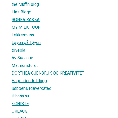
the Muffin blog
Lins Blogg
BONKA RAKKA
MY MILK TOOF
Lekkermunn
Løyen på Tøyen
tovepia
Av Susanne
Matmonsteret
DORTHEA GJENBRUK OG KREATIVITET
Hagetidends blogg
Babbens Idéverksted
iHanna.nu
~GNIST~
ORLAUG