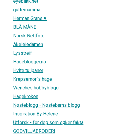
øyeblikk.net
guttemamma
Herman Grans ♥
BLÅ MÅNE
Norsk Nettfoto
Akeleiedamen
Lysstreif
Hageblogger.no
Hvite tulipaner
Krepsemor`s hage
Wenches hobbyblogg...
Hagekroken
Nøsteblogg - Nøstebarns blogg
Inspiration By Helene
Utforsk - for deg som søker fakta
GODVILJABRODERI