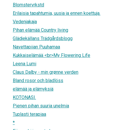
Blomstervrkstd
Erilaisia tapahtumia, uusia ja ennen koettuja.
Vedenjakaja
Pihan elämää Country living
Glädjekällans Trädgårdsblogg
Navettapiian Puuhamaa
Kukkaiselämää <br>My Flowering Life
Leena Lumi
Claus Dalby - min grønne verden
Bland rosor och bladlöss
elämää ja elämyksiä
KOTONASI.
Pienen pihan suuria unelmia
Tuplasti terapiaa
*