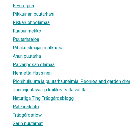
Eeviregina
Pikkuinen puutarhani
Rikkaruohoelämää
Ruusunmekko
Puutarhaeloa
Pihakuiskaajan matkassa
Anun puutarha
Päivänpesän elämää
Henrietta Hassinen
Pionihulluutta ja puutarhaunelmia. Peonies and garden dr
Jonninjoutavaa ja kaikkea siltä väliltä..........
Naturliga Ting Trädgårdsblogg
Pähkinälehto
Trädgårdsflow
Sarin puutarhat