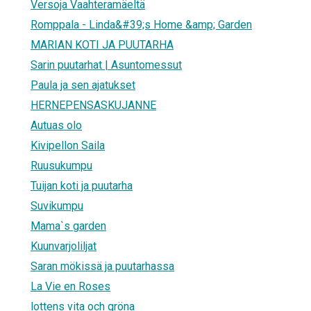
Versoja Vaahteramäeltä
Romppala - Linda&#39;s Home &amp; Garden
MARIAN KOTI JA PUUTARHA
Sarin puutarhat | Asuntomessut
Paula ja sen ajatukset
HERNEPENSASKUJANNE
Autuas olo
Kivipellon Saila
Ruusukumpu
Tuijan koti ja puutarha
Suvikumpu
Mama`s garden
Kuunvarjoliljat
Saran mökissä ja puutarhassa
La Vie en Roses
lottens vita och gröna