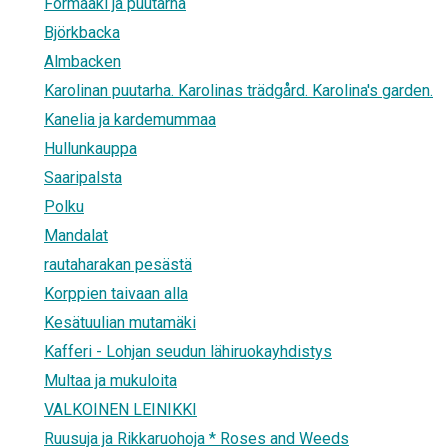
Förmaaki ja puutarha
Björkbacka
Almbacken
Karolinan puutarha. Karolinas trädgård. Karolina's garden.
Kanelia ja kardemummaa
Hullunkauppa
Saaripalsta
Polku
Mandalat
rautaharakan pesästä
Korppien taivaan alla
Kesätuulian mutamäki
Kafferi - Lohjan seudun lähiruokayhdistys
Multaa ja mukuloita
VALKOINEN LEINIKKI
Ruusuja ja Rikkaruohoja * Roses and Weeds