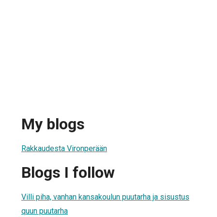
My blogs
Rakkaudesta Vironperään
Blogs I follow
Villi piha, vanhan kansakoulun puutarha ja sisustus
quun puutarha
1