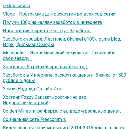
raskrutkasmo
Vtope - Программа для раскрутки во всех соц сетях!
Получи 100р на халяву заработок в интернете
Инвестиции в криптовалюту - Заработок
Заработок youtube, Лестплеи, Channel g100k, game blog,
Игры, фильмы, Обзоры
Monopolist - Экономический симулятор. Развивайте
свои заводы.
Хостинг за 55 рублей при оплате за год.
Заработок в Интернете, раскрутка, деньги, бизнеc, от 500
рублей в день!
Земля Надежд Онлайн Игра
Хостинг Fozzy Заказать хостинг на ssd,
Недорогой,быстрый!
Golden Mines: игра-ферма с выводом реальных денег.
Социальная сеть Freecomm.ru
Видео обзоры популярных игр 2014-2015 для платформ: