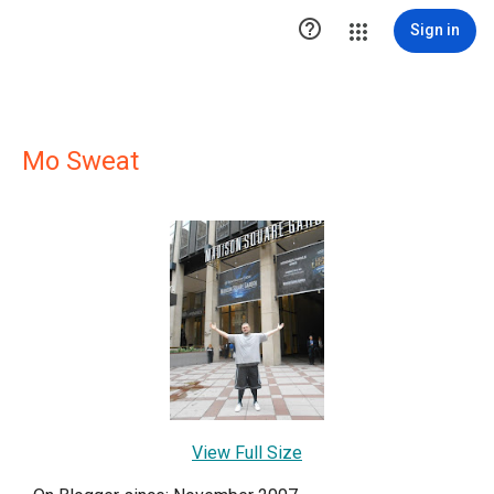

Sign in
Mo Sweat
View Full Size