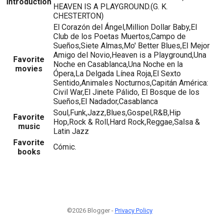
Introduction
HEAVEN IS A PLAYGROUND.(G. K.
CHESTERTON)
El Corazón del Ángel,Million Dollar Baby,El
Club de los Poetas Muertos,Campo de
Sueños,Siete Almas,Mo' Better Blues,El Mejor
Amigo del Novio,Heaven is a Playground,Una
Favorite
Noche en Casablanca,Una Noche en la
movies
Ópera,La Delgada Línea Roja,El Sexto
Sentido,Animales Nocturnos,Capitán América:
Civil War,El Jinete Pálido, El Bosque de los
Sueños,El Nadador,Casablanca
Soul,Funk,Jazz,Blues,Gospel,R&B,Hip
Favorite
Hop,Rock & Roll,Hard Rock,Reggae,Salsa &
music
Latin Jazz
Favorite
Cómic.
books
©2026 Blogger -
Privacy Policy