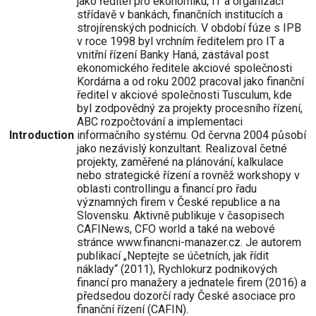
jako ředitel pro ekonomiku, IT a organizaci
střídavě v bankách, finančních institucích a
strojírenských podnicích. V období fúze s IPB
v roce 1998 byl vrchním ředitelem pro IT a
vnitřní řízení Banky Haná, zastával post
ekonomického ředitele akciové společnosti
Kordárna a od roku 2002 pracoval jako finanční
ředitel v akciové společnosti Tusculum, kde
byl zodpovědný za projekty procesního řízení,
ABC rozpočtování a implementaci
Introduction
informačního systému. Od června 2004 působí
jako nezávislý konzultant. Realizoval četné
projekty, zaměřené na plánování, kalkulace
nebo strategické řízení a rovněž workshopy v
oblasti controllingu a financí pro řadu
významných firem v České republice a na
Slovensku. Aktivně publikuje v časopisech
CAFINews, CFO world a také na webové
stránce www.financni-manazer.cz. Je autorem
publikací „Neptejte se účetních, jak řídit
náklady“ (2011), Rychlokurz podnikových
financí pro manažery a jednatele firem (2016) a
předsedou dozorčí rady České asociace pro
finanční řízení (CAFIN).