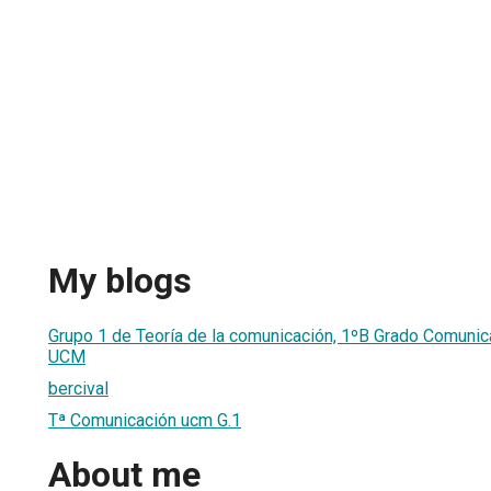
My blogs
Grupo 1 de Teoría de la comunicación, 1ºB Grado Comunic
UCM
bercival
Tª Comunicación ucm G.1
About me