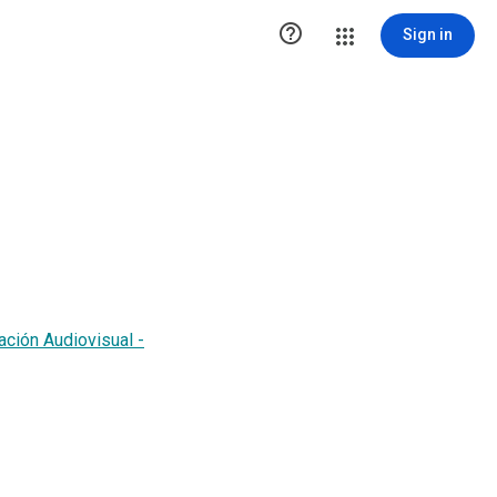

Sign in
ación Audiovisual -