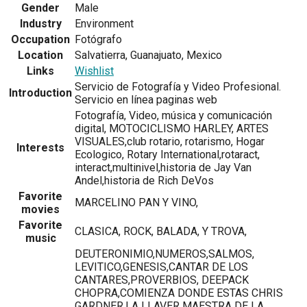
Gender
Male
Industry
Environment
Occupation
Fotógrafo
Location
Salvatierra, Guanajuato, Mexico
Links
Wishlist
Servicio de Fotografía y Video Profesional.
Introduction
Servicio en línea paginas web
Fotografía, Video, música y comunicación
digital, MOTOCICLISMO HARLEY, ARTES
VISUALES,club rotario, rotarismo, Hogar
Interests
Ecologico, Rotary International,rotaract,
interact,multinivel,historia de Jay Van
Andel,historia de Rich DeVos
Favorite
MARCELINO PAN Y VINO,
movies
Favorite
CLASICA, ROCK, BALADA, Y TROVA,
music
DEUTERONIMIO,NUMEROS,SALMOS,
LEVITICO,GENESIS,CANTAR DE LOS
CANTARES,PROVERBIOS, DEEPACK
CHOPRA,COMIENZA DONDE ESTAS CHRIS
GARDNER,LA LLAVER MAESTRA DE LA