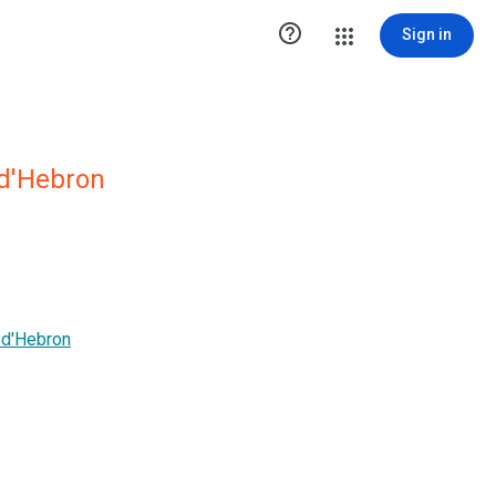

Sign in
 d'Hebron
l d'Hebron