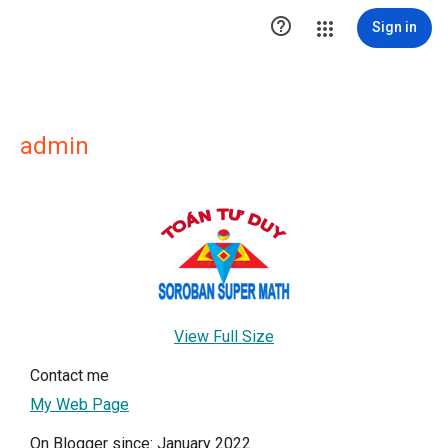

Sign in
admin
View Full Size
Contact me
My Web Page
On Blogger since: January 2022