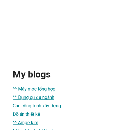
My blogs
2
^^ Máy móc tổng hợp
^^ Dụng cụ đa ngành
Các công trình xây dựng
Đồ án thiết kế
^^ Ampe kìm