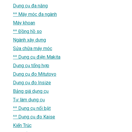
Dụng cụ đa năng
^^ Máy móc đa ngành
Máy khoan
^^ Đồng hồ so
Ngành xây dựng
Sửa chữa máy móc
^^ Dụng cụ điện Makita
Dụng cụ tổng hợp
Dụng cụ đo Mitutoyo
Dụng cụ đo Insize
Bảng giá dụng cụ
Tự làm dụng cụ
^^ Dụng cụ nổi bật
^^ Dụng cụ đo Kaise
Kiến Trúc