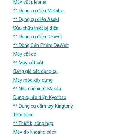
Máy cắt plasma
^^ Dụng cụ điện Metabo
^^ Dụng cụ điện Asaki
Sửa chữa thiết bị điện
^^ Dụng cụ điện Dewalt
^^ Dòng Sản Phẩm DeWalt
Máy cắt cỏ
^^ Máy cắt sắt
Bảng giá các dụng cụ
Máy móc xây dựng
^^ Nhà sản xuất Makita
Dụng cụ đo điện Kyoritsu
^^ Dụng cụ cầm tay Kingtony
Thời trang
^^ Thiết bị tổng hợp
Máy đo khoảng cách