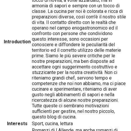
tocco di novità, a volte azzardato, ma in
armonia di sapori e sempre con un tocco di
classe. La cucina per noi è colorata e ricca di
preparazioni diverse, così com'è il nostro stile
di vita. Il contatto diretto con le realtà che
operano nel campo enogastronomico ed il
confronto con persone che condividono
questo interesse, sono occasioni per
Introduction
conoscere e diffondere le peculiarità del
territorio ed il corretto utilizzo delle materie
prime. Siamo le più severe critiche per le
nostre preparazioni, ma ben disposte ad
accettare ogni suggerimento costruttivo e
stuzzicante per la nostra creatività. Non ci
riteniamo grandi chef, servono tempo e
competenze che noi non abbiamo, ma ci piace
cucinare e sperimentare, riteniamo di aver
gusto negli abbinamenti di sapori e nella
ricercatezza di alcune nostre preparazioni.
Tutte queste ci sembrano motivazioni
sufficienti per gestire, nel nostro piccolo,
questo blog di cucina.
Interests
Sport, cucina, lettura
Romanzi di I.Allende, ma anche romanzi di