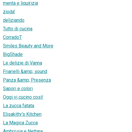
menta e liquirizia
zioda'
deliziando
Tutto di cucina
CorradoT
Smiles Beauty and More
BigShade
Le delizie di Vanna
Friarielli &amp; sound
Panza &amp; Presenza
Sapori e colori
Oggi vi cucino così!
La zucca fatata
Elisakitty's Kitchen
La Magica Zucca
Ambrosia e Nettare