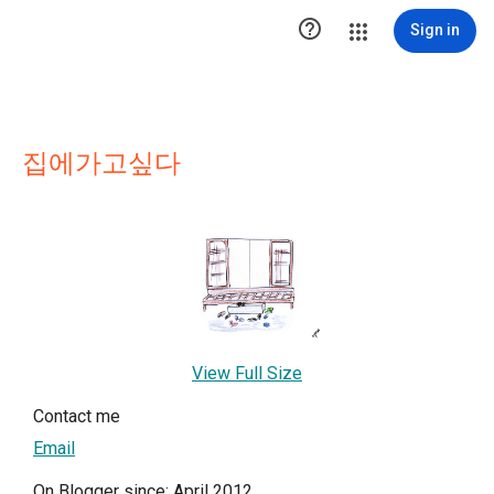

Sign in
집에가고싶다
View Full Size
Contact me
Email
On Blogger since: April 2012