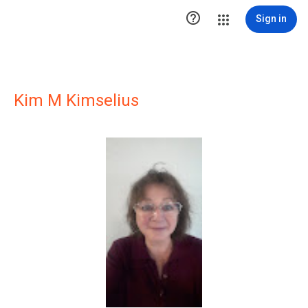

Sign in
Kim M Kimselius