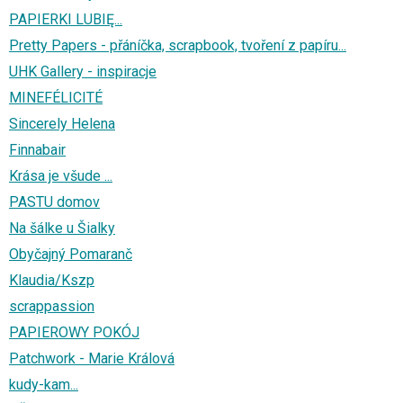
PAPIERKI LUBIĘ...
Pretty Papers - přáníčka, scrapbook, tvoření z papíru...
UHK Gallery - inspiracje
MINEFÉLICITÉ
Sincerely Helena
Finnabair
Krása je všude ...
PASTU domov
Na šálke u Šialky
Obyčajný Pomaranč
Klaudia/Kszp
scrappassion
PAPIEROWY POKÓJ
Patchwork - Marie Králová
kudy-kam...