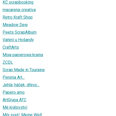
KČ scrapbooking
macarena-creativa
Retro Kraft Shop
Meadow Dew
Peets ScrapAlbum
Vaření u Hošandy
CraftArts
Moja papierowa kraina
ZCDL
Scrap Made in Touraine
Peninia Art...
Jehla, háček, dřevo...
Papero amo
ArtGrupa ATC
Mé království
Môj svet/ Meine Welt