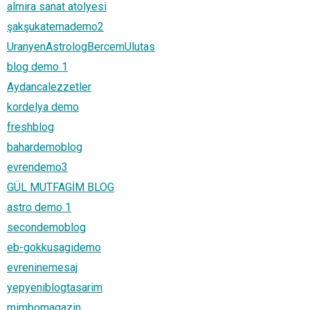
almira sanat atolyesi
şakşukatemademo2
UranyenAstrologBercemUlutas
blog demo 1
Aydancalezzetler
kordelya demo
freshblog
bahardemoblog
evrendemo3
GÜL MUTFAGİM BLOG
astro demo 1
secondemoblog
eb-gokkusagidemo
evreninemesaj
yepyeniblogtasarim
mimbomagazin