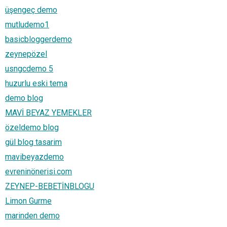
üşengeç demo
mutludemo1
basicbloggerdemo
zeynepözel
usngcdemo 5
huzurlu eski tema
demo blog
MAVİ BEYAZ YEMEKLER
özeldemo blog
gül blog tasarim
mavibeyazdemo
evreninönerisi.com
ZEYNEP-BEBETİNBLOGU
Limon Gurme
marinden demo