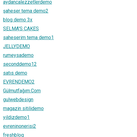
aydancalezzetlerdemo
şaheser tema demo2
blog demo 3x
SELMA'S CAKES
saheserim tema demo1
JELLYDEMO
rumeysademo
seconddemo12
satıs demo
EVRENDEMO2
Gülmutfağım.Com
gulwebdesign
magazin sitilidemo
yildizdemo1
evreninonerisi2
freshblog