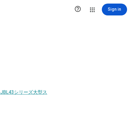

Sign in
】JBL43シリーズ大型ス