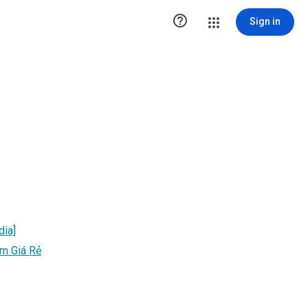

Sign in
dia]
am Giá Rẻ