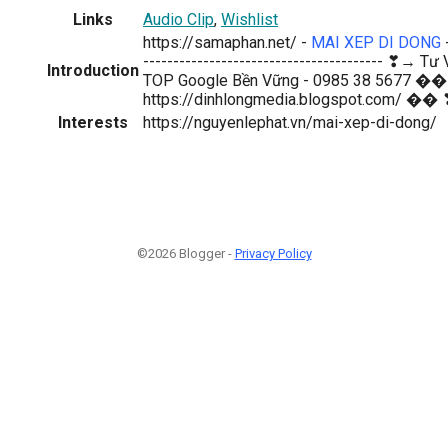
Links
Audio Clip
,
Wishlist
https://samaphan.net/ -
MAI XEP DI DONG
---------------------------------------- ❣→ 
Introduction
TOP Google Bền Vững - 0985 38 5677 ��
https://dinhlongmedia.blogspot.com/ ��
Interests
https://nguyenlephat.vn/mai-xep-di-dong/
©2026 Blogger -
Privacy Policy