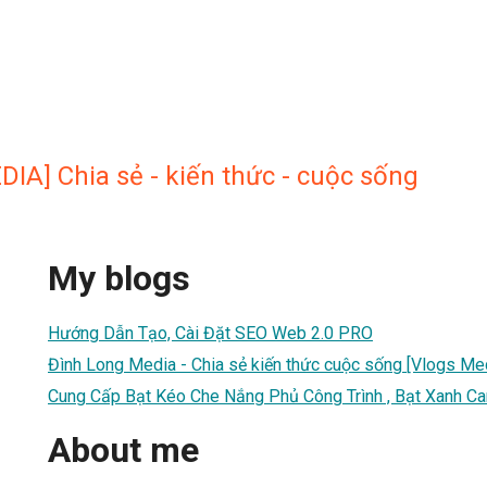
A] Chia sẻ - kiến thức - cuộc sống
My blogs
Hướng Dẫn Tạo, Cài Đặt SEO Web 2.0 PRO
Đình Long Media - Chia sẻ kiến thức cuộc sống [Vlogs Me
Cung Cấp Bạt Kéo Che Nắng Phủ Công Trình , Bạt Xanh C
About me