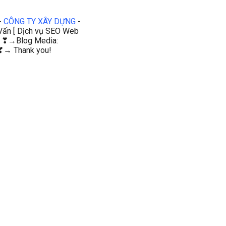
-
CÔNG TY XÂY DỰNG
-
Tư Vấn [ Dịch vụ SEO Web
 ❣→Blog Media:
 ❣→ Thank you!