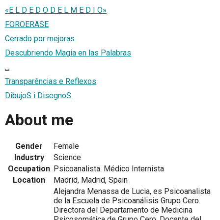
«E L D E D O D E L M E D I O»
FOROERASE
Cerrado por mejoras
Descubriendo Magia en las Palabras
...
Transparências e Reflexos
DibujoS i DisegnoS
About me
Gender
Female
Industry
Science
Occupation
Psicoanalista. Médico Internista
Location
Madrid, Madrid, Spain
Alejandra Menassa de Lucia, es Psicoanalista
de la Escuela de Psicoanálisis Grupo Cero.
Directora del Departamento de Medicina
Psicosomática de Grupo Cero. Docente del