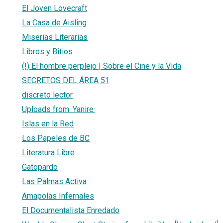
El Joven Lovecraft
La Casa de Aisling
Miserias Literarias
Libros y Bitios
(!) El hombre perplejo | Sobre el Cine y la Vida
SECRETOS DEL ÁREA 51
discreto lector
Uploads from ·Yanire·
Islas en la Red
Los Papeles de BC
Literatura Libre
Gatopardo
Las Palmas Activa
Amapolas Infernales
El Documentalista Enredado