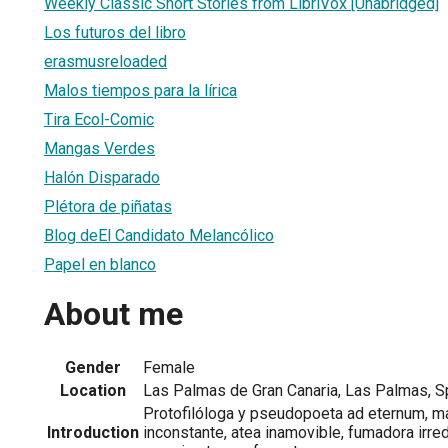
Weekly Classic Short Stories from LibriVox [Unabridged]
Los futuros del libro
erasmusreloaded
Malos tiempos para la lírica
Tira Ecol-Comic
Mangas Verdes
Halón Disparado
Plétora de piñatas
Blog deEl Candidato Melancólico
Papel en blanco
About me
Gender
Female
Location
Las Palmas de Gran Canaria, Las Palmas, S
Protofilóloga y pseudopoeta ad eternum, m
Introduction
inconstante, atea inamovible, fumadora irrede