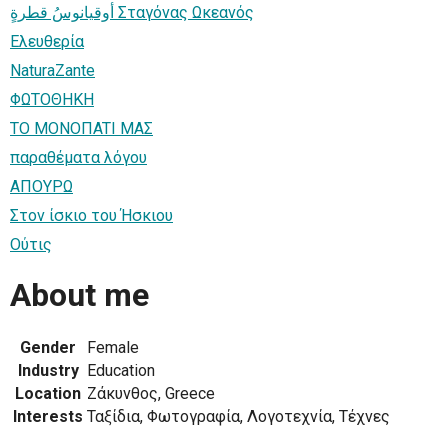
أوقيانوسُ قطرةٍ Σταγόνας Ωκεανός
Ελευθερία
NaturaZante
ΦΩΤΟΘΗΚΗ
TO MONOΠATI MAΣ
παραθέματα λόγου
ΑΠΟΥΡΩ
Στον ίσκιο του Ήσκιου
Ούτις
About me
Gender
Female
Industry
Education
Location
Ζάκυνθος, Greece
Interests
Ταξίδια, Φωτογραφία, Λογοτεχνία, Τέχνες