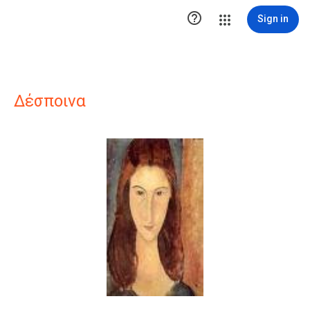

Sign in
Δέσποινα