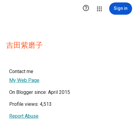

Sign in
吉田紫磨子
Contact me
My Web Page
On Blogger since: April 2015
Profile views: 4,513
Report Abuse