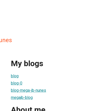
unes
My blogs
blog
blog-0
blog-mega-jb-nunes
megajb-blog
About me