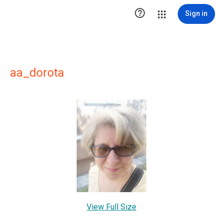

Sign in
aa_dorota
View Full Size