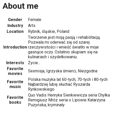
About me
Gender
Female
Industry
Arts
Location
Rybnik, śląskie, Poland
Tworzenie jest moją pasją i rehabilitacją.
Pozwala mi oderwać się od szarej
Introduction
rzeczywistości i wnieść światło w moje
gasnące oczy. Ostatnio skupiam się na
kulinariach i szydełkowaniu.
Interests
Życie...
Favorite
Sexmisja, Igrzyska śmierci, Niezgodna
movies
Polska muzyka lat 60-tych, 70-tych i 80-tych
Favorite
Najbardziej lubię słuchać Ryszarda
music
Rynkowskiego
Quo Vadis Henryka Sienkiewicza seria Chyłka
Favorite
Remigiusz Mróz seria o Lipowie Katarzyna
books
Puzyńska, kryminały