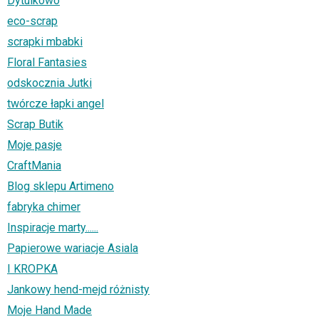
Dytulkowo
eco-scrap
scrapki mbabki
Floral Fantasies
odskocznia Jutki
twórcze łapki angel
Scrap Butik
Moje pasje
CraftMania
Blog sklepu Artimeno
fabryka chimer
Inspiracje marty......
Papierowe wariacje Asiala
I KROPKA
Jankowy hend-mejd różnisty
Moje Hand Made