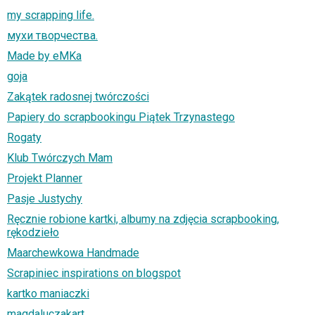
my scrapping life.
мухи творчества.
Made by eMKa
goja
Zakątek radosnej twórczości
Papiery do scrapbookingu Piątek Trzynastego
Rogaty
Klub Twórczych Mam
Projekt Planner
Pasje Justychy
Ręcznie robione kartki, albumy na zdjęcia scrapbooking,
rękodzieło
Maarchewkowa Handmade
Scrapiniec inspirations on blogspot
kartko maniaczki
magdaluczakart