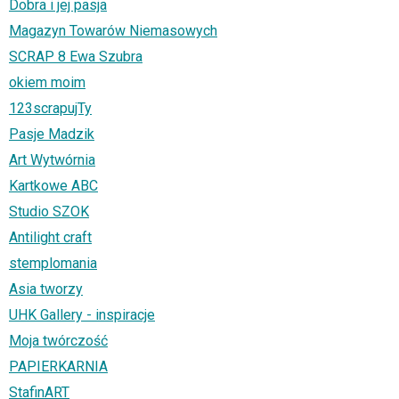
Dobra i jej pasja
Magazyn Towarów Niemasowych
SCRAP 8 Ewa Szubra
okiem moim
123scrapujTy
Pasje Madzik
Art Wytwórnia
Kartkowe ABC
Studio SZOK
Antilight craft
stemplomania
Asia tworzy
UHK Gallery - inspiracje
Moja twórczość
PAPIERKARNIA
StafinART