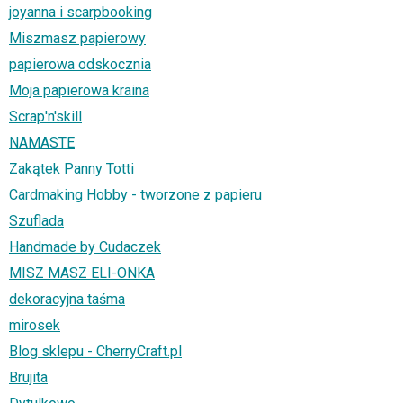
joyanna i scarpbooking
Miszmasz papierowy
papierowa odskocznia
Moja papierowa kraina
Scrap'n'skill
NAMASTE
Zakątek Panny Totti
Cardmaking Hobby - tworzone z papieru
Szuflada
Handmade by Cudaczek
MISZ MASZ ELI-ONKA
dekoracyjna taśma
mirosek
Blog sklepu - CherryCraft.pl
Brujita