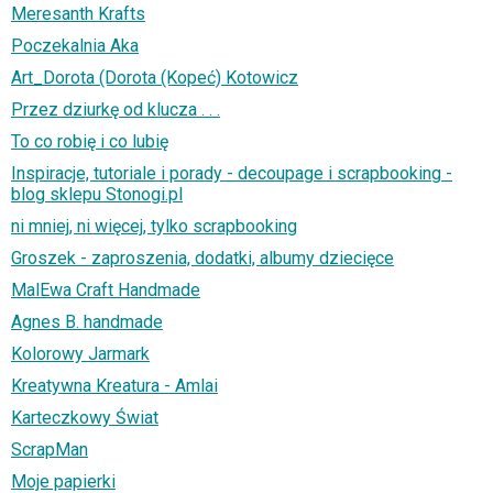
Meresanth Krafts
Poczekalnia Aka
Art_Dorota (Dorota (Kopeć) Kotowicz
Przez dziurkę od klucza . . .
To co robię i co lubię
Inspiracje, tutoriale i porady - decoupage i scrapbooking -
blog sklepu Stonogi.pl
ni mniej, ni więcej, tylko scrapbooking
Groszek - zaproszenia, dodatki, albumy dziecięce
MalEwa Craft Handmade
Agnes B. handmade
Kolorowy Jarmark
Kreatywna Kreatura - Amlai
Karteczkowy Świat
ScrapMan
Moje papierki