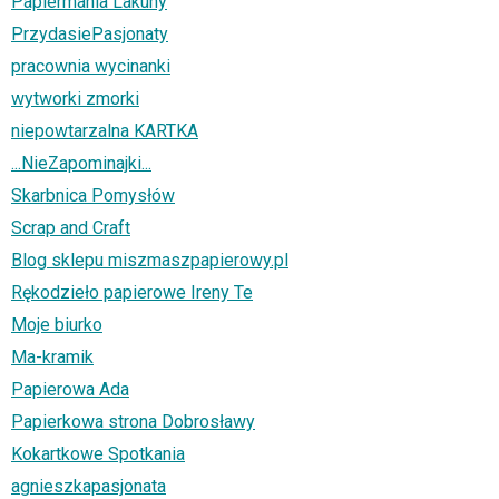
Papiermania Lakuny
PrzydasiePasjonaty
pracownia wycinanki
wytworki zmorki
niepowtarzalna KARTKA
...NieZapominajki...
Skarbnica Pomysłów
Scrap and Craft
Blog sklepu miszmaszpapierowy.pl
Rękodzieło papierowe Ireny Te
Moje biurko
Ma-kramik
Papierowa Ada
Papierkowa strona Dobrosławy
Kokartkowe Spotkania
agnieszkapasjonata