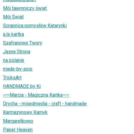
Mój tajemniczy świat
Mój Świat
Scrapnica pomysłów Katarynki
a.le kartka
Szafranowe Twory
Jasna Strona
na polanie
made-by-asio
TricksArt
HANDMADE by Ki
~~Marcia - Magiczna Kartka~~
Drycha - mixedmedia - craft - handmade
Karmazynowy Kamyk
Margaretkowo
Paper Heaven