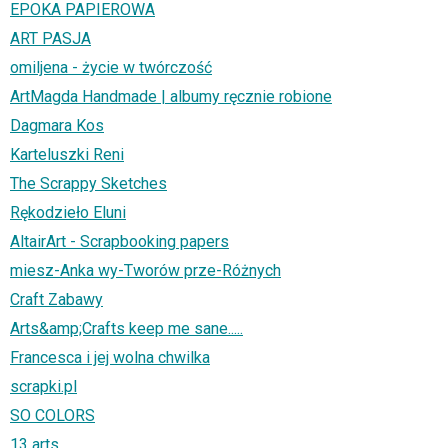
EPOKA PAPIEROWA
ART PASJA
omiljena - życie w twórczość
ArtMagda Handmade | albumy ręcznie robione
Dagmara Kos
Karteluszki Reni
The Scrappy Sketches
Rękodzieło Eluni
AltairArt - Scrapbooking papers
miesz-Anka wy-Tworów prze-Różnych
Craft Zabawy
Arts&amp;Crafts keep me sane.....
Francesca i jej wolna chwilka
scrapki.pl
SO COLORS
13 arts