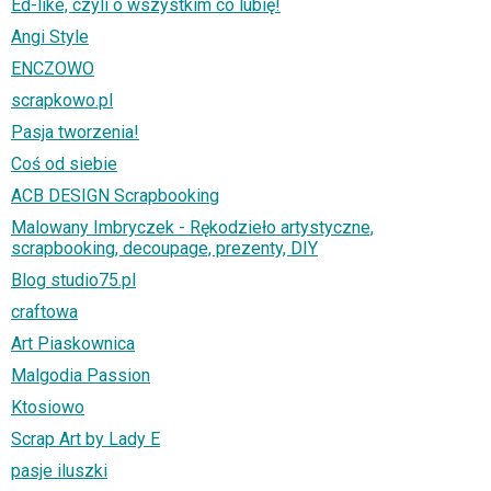
Ed-like, czyli o wszystkim co lubię!
Angi Style
ENCZOWO
scrapkowo.pl
Pasja tworzenia!
Coś od siebie
ACB DESIGN Scrapbooking
Malowany Imbryczek - Rękodzieło artystyczne,
scrapbooking, decoupage, prezenty, DIY
Blog studio75.pl
craftowa
Art Piaskownica
Malgodia Passion
Ktosiowo
Scrap Art by Lady E
pasje iluszki