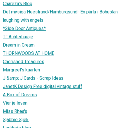
Chareza's Blog
Det mysiga Heestrand/Hamburgsund- En pärla i Bohuslän
laughing with angels
*Side Door Antiques*
T ' Achterhuisje
Dream in Cream
THORNWOODS AT HOME
Cherished Treasures
Margreet's kaarten
J &amp; J Cards - Scrap Ideas
JanetK.Design Free digital vintage stuff
A Box of Dreams
Vier je leven
Miss Rhea's
Sjabbie Sjiek
Lediteds blog