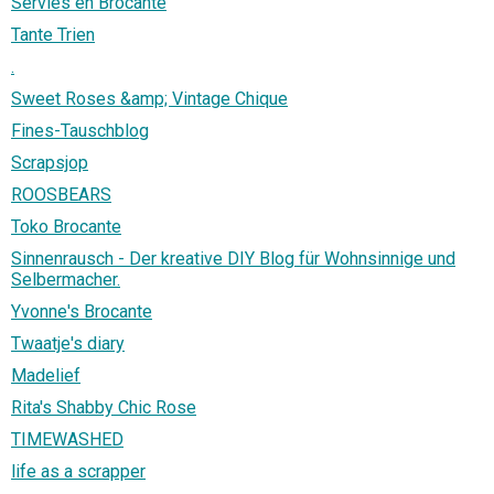
Servies en Brocante
Tante Trien
.
Sweet Roses &amp; Vintage Chique
Fines-Tauschblog
Scrapsjop
ROOSBEARS
Toko Brocante
Sinnenrausch - Der kreative DIY Blog für Wohnsinnige und
Selbermacher.
Yvonne's Brocante
Twaatje's diary
Madelief
Rita's Shabby Chic Rose
TIMEWASHED
life as a scrapper