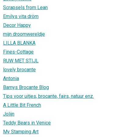
Scrapsels from Lean
Emilys vita dröm
Decor Happy
mijn droomwereldje
LILLA BLANKA
Fines-Cottage
RUW MET STIJL
lovely brocante
Antonia
Barnys Brocante Blog
Tips voor uitjes, brocante, fairs, natuur enz.
A Little Bit French
Jolijn
Teddy Bears in Venice
My Stamping Art