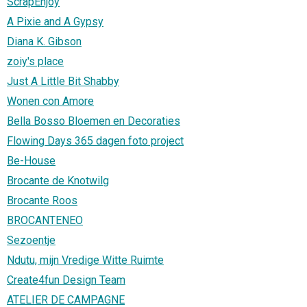
ScrapEnjoy
A Pixie and A Gypsy
Diana K. Gibson
zoiy's place
Just A Little Bit Shabby
Wonen con Amore
Bella Bosso Bloemen en Decoraties
Flowing Days 365 dagen foto project
Be-House
Brocante de Knotwilg
Brocante Roos
BROCANTENEO
Sezoentje
Ndutu, mijn Vredige Witte Ruimte
Create4fun Design Team
ATELIER DE CAMPAGNE