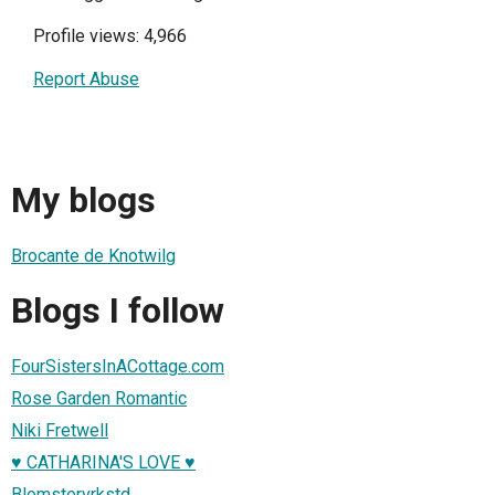
Profile views: 4,966
Report Abuse
My blogs
Brocante de Knotwilg
Blogs I follow
FourSistersInACottage.com
Rose Garden Romantic
Niki Fretwell
♥ CATHARINA'S LOVE ♥
Blomstervrkstd