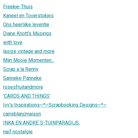
Freekje-Thuis
Kaneel en Toverstokjes
Ons heerlijke leventje
Diane Knott's Musings
with love
lasize vintage and more
Mijn Mooie Momenten...
Scrap a la Renny
Sanneke Panneke
rosesfruitandmore
'CARDS AND THINGS'
Ivy's Inspirations~*~Scrapbooking Designs~*~
carreblancmaison
INKA EN ANDRE`S-TUINPARADIJS.
naïf nostalgie