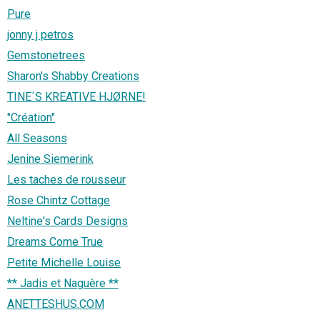
Pure
jonny j petros
Gemstonetrees
Sharon's Shabby Creations
TINE´S KREATIVE HJØRNE!
"Création"
All Seasons
Jenine Siemerink
Les taches de rousseur
Rose Chintz Cottage
Neltine's Cards Designs
Dreams Come True
Petite Michelle Louise
** Jadis et Naguère **
ANETTESHUS.COM