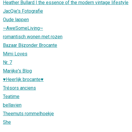
Heather Bullard | the essence of the modern vintage lifestyle
JacQie's Fotografie
Oude lappen
~AweSomeLiving~
romantisch wonen met rozen
Bazaar Bijzonder Brocante
Mimi Loves
Nr. 7
Marijke's Blog
♥Heerlijk brocante♥
Trésors anciens
Teatime
bellavien
Theemuts rommelhoekje
She