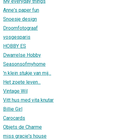
My everyday things
Anne's paper fun
Snoesje design
Droomfotograaf
vosgesparis
HOBBY ES
Dwarrelse Hobby
Seasonsofmyhome
'n klein stukje van mij...
Het zoete leven...
Vintage Wil
Vitt hus med vita knutar
Billie Girl
Carocards
Objets de Charme
miss gracie's house