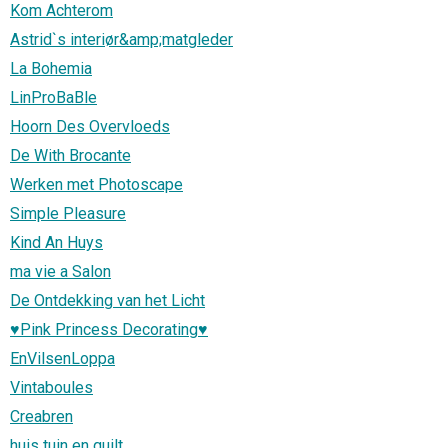
Kom Achterom
Astrid`s interiør&amp;matgleder
La Bohemia
LinProBaBle
Hoorn Des Overvloeds
De With Brocante
Werken met Photoscape
Simple Pleasure
Kind An Huys
ma vie a Salon
De Ontdekking van het Licht
♥Pink Princess Decorating♥
EnVilsenLoppa
Vintaboules
Creabren
huis tuin en quilt