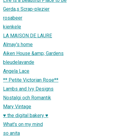
Life is a Beautiful Place to Be
Gerda,s Scrap-plezier
rosabeer
kienkele
LA MAISON DE LAURE
Almay's home
Aiken House &amp; Gardens
bleudelavande
Angela Lace
** Petite Victorian Rose**
Lambs and Ivy Designs
Nostalgi och Romantik
Mary Vintage
♥ the digital bakery ♥
What's on my mind
so anita