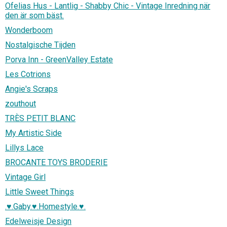
Ofelias Hus - Lantlig - Shabby Chic - Vintage Inredning när
den är som bäst.
Wonderboom
Nostalgische Tijden
Porva Inn - GreenValley Estate
Les Cotrions
Angie's Scraps
zouthout
TRÈS PETIT BLANC
My Artistic Side
Lillys Lace
BROCANTE TOYS BRODERIE
Vintage Girl
Little Sweet Things
.♥.Gaby.♥.Homestyle.♥.
Edelweisje Design