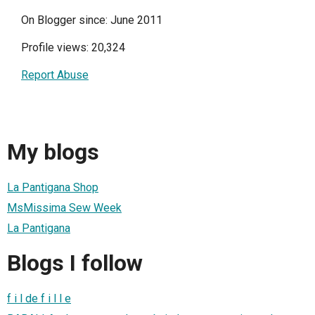
On Blogger since: June 2011
Profile views: 20,324
Report Abuse
My blogs
La Pantigana Shop
MsMissima Sew Week
La Pantigana
Blogs I follow
f i l de f i l l e