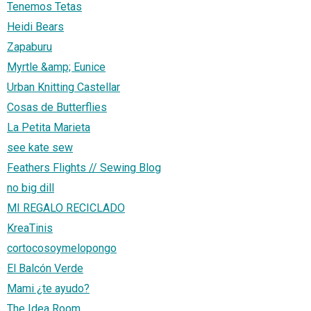
Tenemos Tetas
Heidi Bears
Zapaburu
Myrtle &amp; Eunice
Urban Knitting Castellar
Cosas de Butterflies
La Petita Marieta
see kate sew
Feathers Flights // Sewing Blog
no big dill
MI REGALO RECICLADO
KreaTinis
cortocosoymelopongo
El Balcón Verde
Mami ¿te ayudo?
The Idea Room