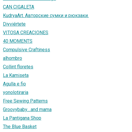
CAN CIGALETA
KudryaArt. Авторские сумки и рюкзаки.
Diyviértete
VITOSA CREACIONES
40 MOMENTS
Compulsive Craftiness
alhombro
Collint floretes
La Kamiseta
Agulla e fio
yonolotiraria
Free Sewing Patterns
Groovybaby....and mama
La Pantigana Shop
The Blue Basket