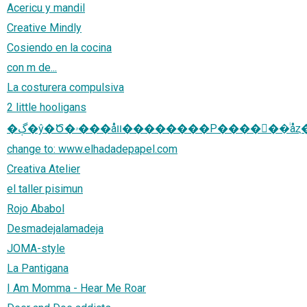
Acericu y mandil
Creative Mindly
Cosiendo en la cocina
con m de...
La costurera compulsiva
2 little hooligans
�ڳ�ŷ�Ծ�ۥ���åװ��������Ρ����󥿡��
change to: www.elhadadepapel.com
Creativa Atelier
el taller pisimun
Rojo Ababol
Desmadejalamadeja
JOMA-style
La Pantigana
I Am Momma - Hear Me Roar