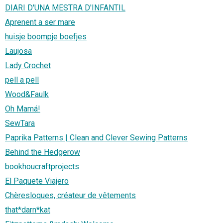
DIARI D'UNA MESTRA D'INFANTIL
Aprenent a ser mare
huisje boompje boefjes
Laujosa
Lady Crochet
pell a pell
Wood&Faulk
Oh Mamá!
SewTara
Paprika Patterns | Clean and Clever Sewing Patterns
Behind the Hedgerow
bookhoucraftprojects
El Paquete Viajero
Chèresloques, créateur de vêtements
that*darn*kat