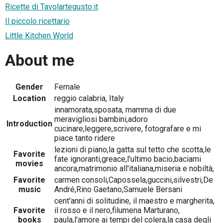
Ricette di Tavolartegusto.it
Il piccolo ricettario
Little Kitchen World
About me
Gender
Female
Location
reggio calabria, Italy
innamorata,sposata, mamma di due
meravigliosi bambini,adoro
Introduction
cucinare,leggere,scrivere, fotografare e mi
piace tanto ridere
lezioni di piano,la gatta sul tetto che scotta,le
Favorite
fate ignoranti,greace,l'ultimo bacio,baciami
movies
ancora,matrimonio all'italiana,miseria e nobiltà,
Favorite
carmen consoli,Capossela,guccini,silvestri,De
music
André,Rino Gaetano,Samuele Bersani
cent'anni di solitudine, il maestro e margherita,
Favorite
il rosso e il nero,filumena Marturano,
books
paula,l'amore ai tempi del colera,la casa degli