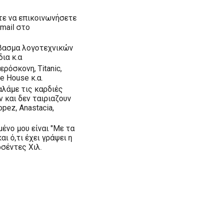
ετε να επικοινωνήσετε
mail στο
άβασμα λογοτεχνικών
δια κ.α
ρόσκονη, Titanic,
ke House κ.α.
αλάμε τις καρδιές
 και δεν ταιριαζουν
opez, Anastacia,
ένο μου είναι "Με τα
ι ό,τι έχει γράψει η
σέντες Χιλ.