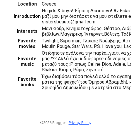
Location
Greece
Hi girls & boys!!Είμαι η Δέσποινα! Aν θέλ
Introduction
μαζί μου μην διστάσετε να μου στείλετε e
sistersbeaute@gmail.com
Μανικιούρ, Κινηματογράφος, Θέατρο, Δι
Interests
βιβλίων,Μαγειρική, Ίντερνετ,Βόλτες, Ταξί
Favorite
Twilight, Superman, Γλυκός Νοέμβρης, Αστε
movies
Moulin Rouge, Star Wars, P.S. i love you, La
Οτιδήποτε ανάλογα την παρέα...γιατί να χ
Favorite
μας??? Αλλά έχω κ διάφορες αδυναμίες αν
music
μεταξύ τους :P όπως Celine Dion, Adele, L
Shakira, Κιάμο, Ρέμο, Ζήνα κ.ά.
Έχω διαβάσει τόσα πολλά αλλά το αγαπημ
Favorite
μάτια της ψυχής"(του Όμηρου Αβραμίδh), κα
books
Χρυσηίδα Δημουλίδου με λατρεία στο Μερ
©2026 Blogger -
Privacy Policy