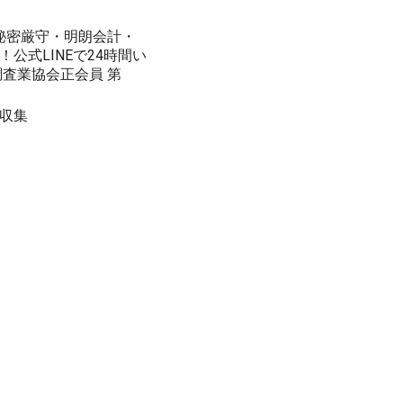
。秘密厳守・明朗会計・
公式LINEで24時間い
査業協会正会員 第
収集