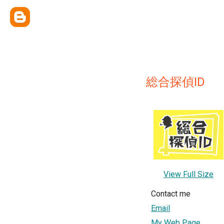
総合探偵ID
View Full Size
Contact me
Email
My Web Page