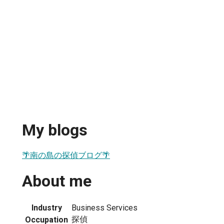
My blogs
🌴南の島の探偵ブログ🌴
About me
Industry
Business Services
探偵
Occupation