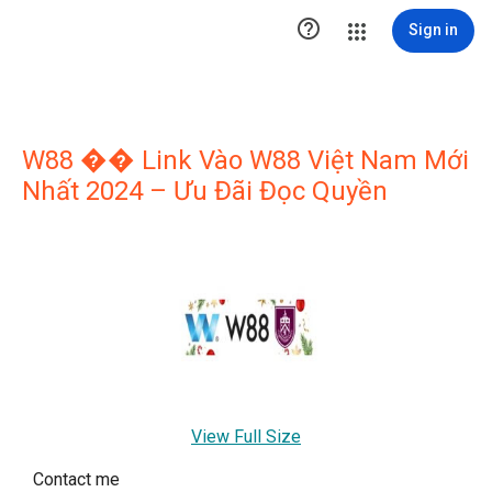

Sign in
W88 ��️ Link Vào W88 Việt Nam Mới
Nhất 2024 – Ưu Đãi Đọc Quyền
View Full Size
Contact me