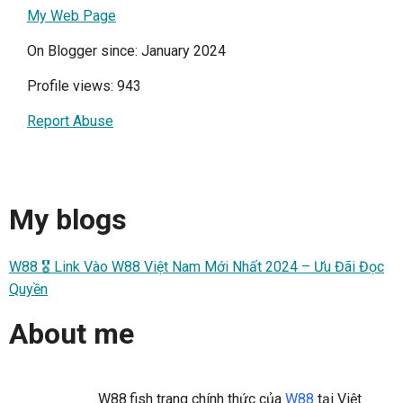
My Web Page
On Blogger since: January 2024
Profile views: 943
Report Abuse
My blogs
W88 🎖️ Link Vào W88 Việt Nam Mới Nhất 2024 – Ưu Đãi Đọc
Quyền
About me
W88.fish trang chính thức của
W88
tại Việt