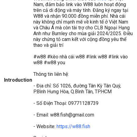
Nam, đảm bảo link vào W88 luôn hoạt động
trên cả di động và máy tính. Đăng ký ngay tại
W88 và nhận 90.000 đồng miễn phí. Nhà cái
này không chỉ mạnh mẽ về kinh tế ở Việt Nam
và Châu Á mà còn tài trợ cho CLB Ngoại Hạng
Anh như Burnley cho mùa giải 2024/2025. Điều
này chứng tỏ cam kết với cộng đồng yêu thể
thao và giải trí
#w88 #kèo nhà cái w88 #link w88 #link vào
w88 #w88 you
Thông tin liên hệ:
Introduction
- Địa chỉ: Số 1026, đường Tân Kỳ Tân Quý,
P.Bình Hưng Hòa, Q.Bình Tân, TP.HCM
- Số Điện Thoại: 09771128739
- Email: w88.fish@gmail.com
- Website:
https://w88.fish