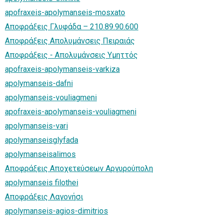
apofraxeis-apolymanseis-mosxato
Αποφράξεις Γλυφάδα – 210.89.90.600
Αποφράξεις Απολυμάνσεις Πειραιάς
Αποφράξεις - Απολυμάνσεις Υμηττός
apofraxeis-apolymanseis-varkiza
apolymanseis-dafni
apolymanseis-vouliagmeni
apofraxeis-apolymanseis-vouliagmeni
apolymanseis-vari
apolymanseisglyfada
apolymanseisalimos
Αποφράξεις Αποχετεύσεων Αργυρούπολη
apolymanseis filothei
Αποφράξεις Λαγονήσι
apolymanseis-agios-dimitrios