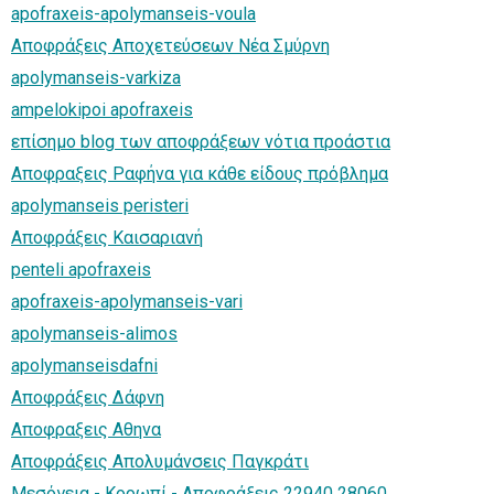
apofraxeis-apolymanseis-voula
Αποφράξεις Αποχετεύσεων Νέα Σμύρνη
apolymanseis-varkiza
ampelokipoi apofraxeis
επίσημο blog των αποφράξεων νότια προάστια
Αποφραξεις Ραφήνα για κάθε είδους πρόβλημα
apolymanseis peristeri
Αποφράξεις Καισαριανή
penteli apofraxeis
apofraxeis-apolymanseis-vari
apolymanseis-alimos
apolymanseisdafni
Αποφράξεις Δάφνη
Αποφραξεις Αθηνα
Αποφράξεις Απολυμάνσεις Παγκράτι
Μεσόγεια - Κορωπί - Αποφράξεις 22940 28060