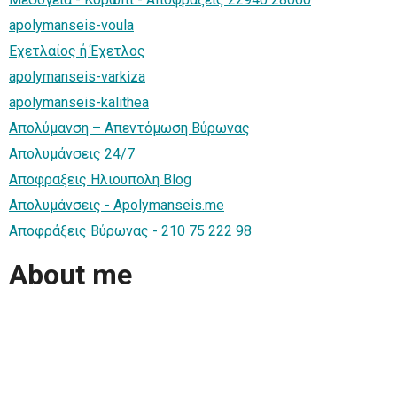
apolymanseis-voula
Εχετλαίος ή Έχετλος
apolymanseis-varkiza
apolymanseis-kalithea
Απολύμανση – Απεντόμωση Βύρωνας
Απολυμάνσεις 24/7
Αποφραξεις Ηλιουπολη Blog
Απολυμάνσεις - Apolymanseis.me
Αποφράξεις Βύρωνας - 210 75 222 98
About me