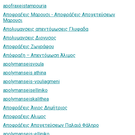
apofraxeistampouria
Αποφραξεις Μαρουσι - Αποφράξεις Αποχετεύσεων
Μαρουσι
Απολυμανσεις απεντόμωσεις Γλυφαδα
Απολυμανσεις Διονυσος
Αποφράξεις Ζωγράφου
Απόφραξη – Απεντόμωση Άλιμος
apolymanseisvoula
apolymanseis athina
apolymanseis-vouliagmeni
apolymanseiselliniko
apolymanseiskalithea
Αποφράξεις Άγιος Δημήτριος
Αποφραξεις Αλιμος
Αποφράξεις Αποχετεύσεων Παλαιό Φάληρο
apolymanseis-elliniko