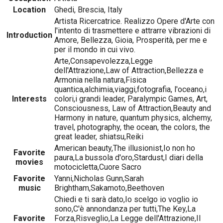
Location
Ghedi, Brescia, Italy
Artista Ricercatrice. Realizzo Opere d'Arte con
l'intento di trasmettere e attrarre vibrazioni di
Introduction
Amore, Bellezza, Gioia, Prosperità, per me e
per il mondo in cui vivo.
Arte,Consapevolezza,Legge
dell'Attrazione,Law of Attraction,Bellezza e
Armonia nella natura,Fisica
quantica,alchimia,viaggi,fotografia, l'oceano,i
Interests
colori,i grandi leader, Paralympic Games, Art,
Consciousness, Law of Attraction,Beauty and
Harmony in nature, quantum physics, alchemy,
travel, photography, the ocean, the colors, the
great leader, shiatsu,Reiki
American beauty,The illusionist,Io non ho
Favorite
paura,La bussola d'oro,Stardust,I diari della
movies
motocicletta,Cuore Sacro
Favorite
Yanni,Nicholas Gunn,Sarah
music
Brightham,Sakamoto,Beethoven
Chiedi e ti sarà dato,Io scelgo io voglio io
sono,C'è annondanza per tutti,The Key,La
Favorite
Forza,Risveglio,La Legge dell'Attrazione,Il