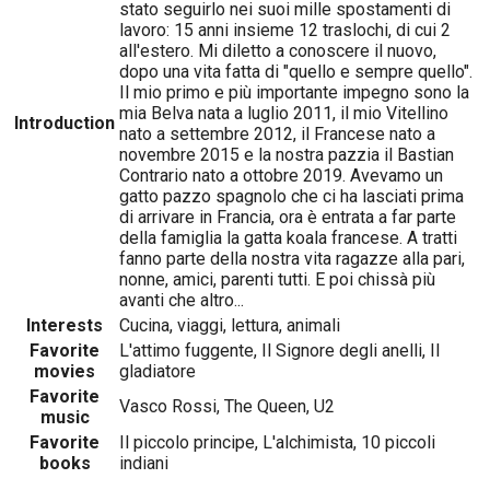
stato seguirlo nei suoi mille spostamenti di
lavoro: 15 anni insieme 12 traslochi, di cui 2
all'estero. Mi diletto a conoscere il nuovo,
dopo una vita fatta di "quello e sempre quello".
Il mio primo e più importante impegno sono la
mia Belva nata a luglio 2011, il mio Vitellino
Introduction
nato a settembre 2012, il Francese nato a
novembre 2015 e la nostra pazzia il Bastian
Contrario nato a ottobre 2019. Avevamo un
gatto pazzo spagnolo che ci ha lasciati prima
di arrivare in Francia, ora è entrata a far parte
della famiglia la gatta koala francese. A tratti
fanno parte della nostra vita ragazze alla pari,
nonne, amici, parenti tutti. E poi chissà più
avanti che altro...
Interests
Cucina, viaggi, lettura, animali
Favorite
L'attimo fuggente, Il Signore degli anelli, Il
movies
gladiatore
Favorite
Vasco Rossi, The Queen, U2
music
Favorite
Il piccolo principe, L'alchimista, 10 piccoli
books
indiani