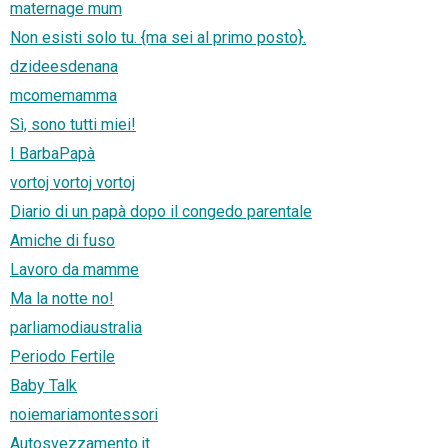
maternage mum
Non esisti solo tu. {ma sei al primo posto}.
dzideesdenana
mcomemamma
Sì, sono tutti miei!
I BarbaPapà
vortoj vortoj vortoj
Diario di un papà dopo il congedo parentale
Amiche di fuso
Lavoro da mamme
Ma la notte no!
parliamodiaustralia
Periodo Fertile
Baby Talk
noiemariamontessori
Autosvezzamento.it