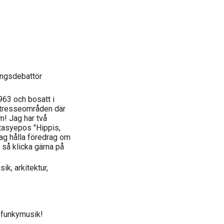
lingsdebattör
963 och bosatt i
ntresseområden där
m! Jag har två
antasyepos "Hippis,
jag hålla föredrag om
t så klicka gärna på
ik, arkitektur,
 funkymusik!