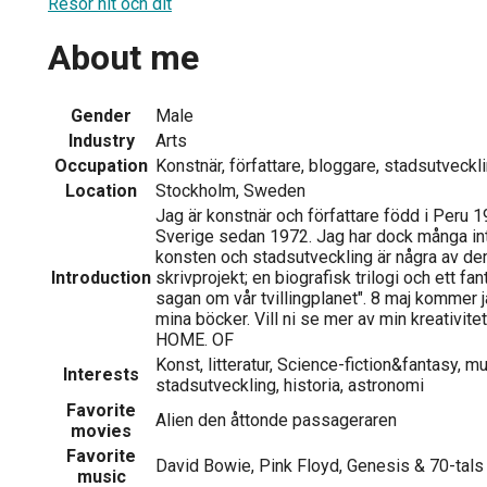
Resor hit och dit
About me
Gender
Male
Industry
Arts
Occupation
Konstnär, författare, bloggare, stadsutveck
Location
Stockholm, Sweden
Jag är konstnär och författare född i Peru 1
Sverige sedan 1972. Jag har dock många i
konsten och stadsutveckling är några av de
Introduction
skrivprojekt; en biografisk trilogi och ett f
sagan om vår tvillingplanet". 8 maj kommer 
mina böcker. Vill ni se mer av min kreativite
HOME. OF
Konst, litteratur, Science-fiction&fantasy, mus
Interests
stadsutveckling, historia, astronomi
Favorite
Alien den åttonde passageraren
movies
Favorite
David Bowie, Pink Floyd, Genesis & 70-tals
music