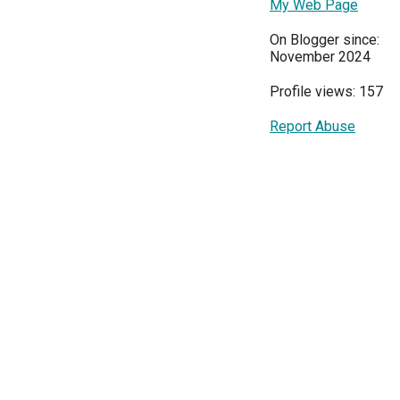
My Web Page
On Blogger since:
November 2024
Profile views: 157
Report Abuse