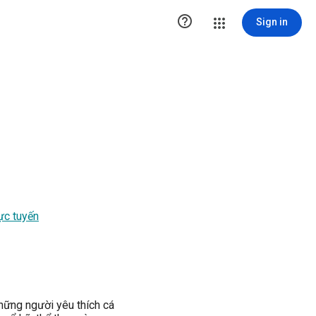

Sign in
ực tuyến
những người yêu thích cá