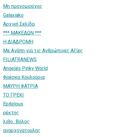
Μη προνομιούχος
Galaxiako
Αρχική Σελίδα
*** ΜΑΚΕΔΩΝ ***
Η ΔΙΑΔΡΟΜΗ
Με Αγάπη για τις Ανθρώπινες Αξίες
FILIATRANEWS
Angela's Pinky World
Φρέσκα Κουλούρια
ΜΑΥΡΗ ΦΑΤΡΙΑ
ΤΟ ΓΡΕΚΙ
Epitelous
ρέκτης
λιθο...Βόλος
αναρχογατουλης