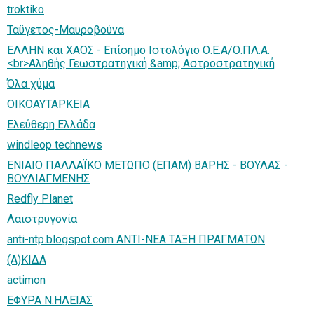
troktiko
Ταϋγετος-Μαυροβούνα
ΕΛΛΗΝ και ΧΑΟΣ - Επίσημο Ιστολόγιο Ο.Ε.Α/Ο.ΠΛ.Α.
<br>Αληθής Γεωστρατηγική &amp; Αστροστρατηγική
Όλα χύμα
ΟΙΚΟΑΥΤΑΡΚΕΙΑ
Ελεύθερη Ελλάδα
windleop technews
ΕΝΙΑΙΟ ΠΑΛΛΑΪΚΟ ΜΕΤΩΠΟ (ΕΠΑΜ) ΒΑΡΗΣ - ΒΟΥΛΑΣ -
ΒΟΥΛΙΑΓΜΕΝΗΣ
Redfly Planet
Λαιστρυγονία
anti-ntp.blogspot.com ΑΝΤΙ-ΝΕΑ ΤΑΞΗ ΠΡΑΓΜΑΤΩΝ
(Α)ΚΙΔΑ
actimon
ΕΦΥΡΑ Ν.ΗΛΕΙΑΣ