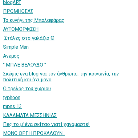
blogART
ΠΡΟΜΗΘΕΑΣ
Το κυνήγι της Μπαλαφάρας
ΑΥΤΟΜΟΡΦΩΣΗ
Στάλες στο γαλάζιο ®
Simple Man
Aνεμος
'' ΜΠΛΕ ΒΕΛΟΥΔΟ ''
Σκέψις ενα blog για τον άνθρωπο, την κοινωνία, την
πολιτική και όχι μόνο
Ο τρελος του χωριου
typhoon
mpns 13
ΚΑΛΑΜΑΤΑ ΜΕΣΣΗΝΙΑΣ
Πες το μ' ένα σκίτσο γιατί χανόμαστε!
ΜΟΝΟ ΟΡΓΗ ΠΡΟΚΑΛΟΥΝ...