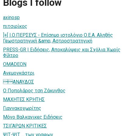
Blogs I follow
axinosp
πιτσιρίκος
]+[ Ι.Ο.ΠΕΡΣΕΥΣ - Επίσημο ιστολόγιο Ο.Ε.Α. Αληθής
Γεωστρατηγική &amp; Αστροστρατηγική
PRESS-GR | Ειδήσεις, Αποκαλύψεις και Σχόλια Χωρίς
Φίλτρο
OMADEON
Ανεμογκάστρι
ANAYΔOΣ
Ο Ποπολάρος τση Ζάκυνθος
ΜΑΧΗΤΕΣ ΚΡΗΤΗΣ
Γιαννακοχωρίτης
Μόνο Βαλκανικες Ειδήσεις
ΤΣΙΓΑΡΩΝ ΚΡΙΤΙΚΕΣ
ΨΙΤ-ΨΙΤ ... των γραφων