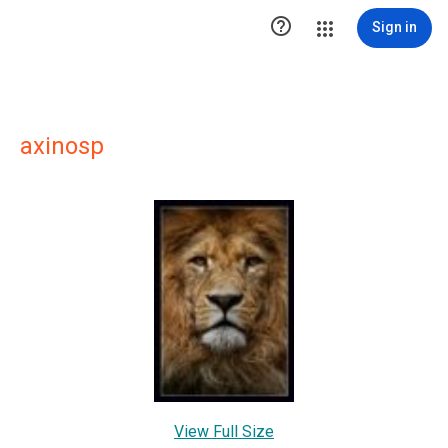

Sign in
axinosp
View Full Size