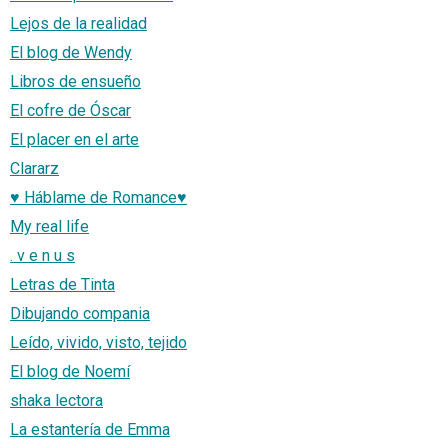
Lejos de la realidad
El blog de Wendy
Libros de ensueño
El cofre de Óscar
El placer en el arte
Clararz
♥ Háblame de Romance♥
My real life
. v e n u s
Letras de Tinta
Dibujando compania
Leído, vivido, visto, tejido
El blog de Noemí
shaka lectora
La estantería de Emma