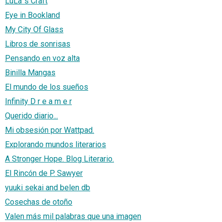
LuLa´s Craft
Eye in Bookland
My City Of Glass
Libros de sonrisas
Pensando en voz alta
Binilla Mangas
El mundo de los sueños
Infinity D r e a m e r
Querido diario...
Mi obsesión por Wattpad.
Explorando mundos literarios
A Stronger Hope. Blog Literario.
El Rincón de P. Sawyer
yuuki sekai and belen db
Cosechas de otoño
Valen más mil palabras que una imagen