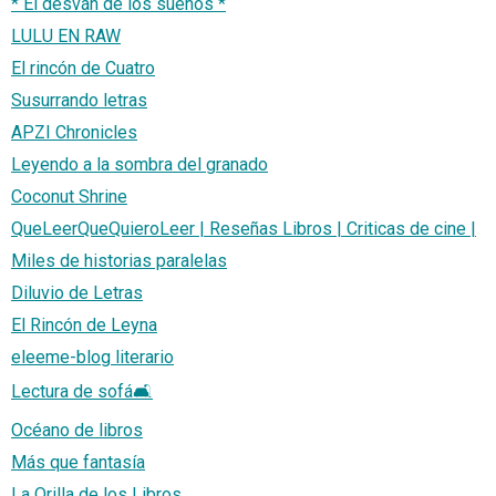
* El desván de los sueños *
LULU EN RAW
El rincón de Cuatro
Susurrando letras
APZI Chronicles
Leyendo a la sombra del granado
Coconut Shrine
QueLeerQueQuieroLeer | Reseñas Libros | Criticas de cine |
Miles de historias paralelas
Diluvio de Letras
El Rincón de Leyna
eleeme-blog literario
Lectura de sofá🛋
Océano de libros
Más que fantasía
La Orilla de los Libros