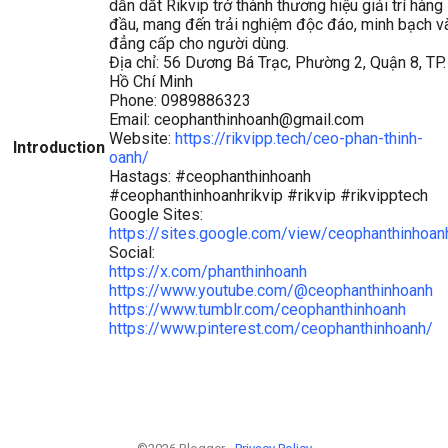
dẫn dắt Rikvip trở thành thương hiệu giải trí hàng
đầu, mang đến trải nghiệm độc đáo, minh bạch v
đẳng cấp cho người dùng.
Địa chỉ: 56 Dương Bá Trạc, Phường 2, Quận 8, TP.
Hồ Chí Minh
Phone: 0989886323
Email: ceophanthinhoanh@gmail.com
Website:
https://rikvipp.tech/ceo-phan-thinh-
Introduction
oanh/
Hastags: #ceophanthinhoanh
#ceophanthinhoanhrikvip #rikvip #rikvipptech
Google Sites:
https://sites.google.com/view/ceophanthinhoan
Social:
https://x.com/phanthinhoanh
https://www.youtube.com/@ceophanthinhoanh
https://www.tumblr.com/ceophanthinhoanh
https://www.pinterest.com/ceophanthinhoanh/