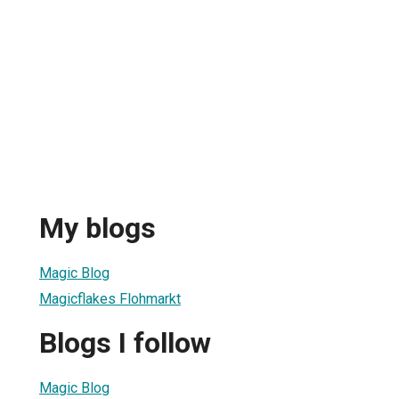
My blogs
Magic Blog
Magicflakes Flohmarkt
Blogs I follow
Magic Blog