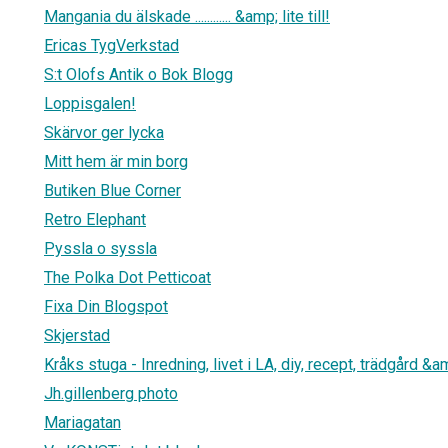
Mangania du älskade ............ &amp; lite till!
Ericas TygVerkstad
1
S:t Olofs Antik o Bok Blogg
Loppisgalen!
Skärvor ger lycka
Mitt hem är min borg
Butiken Blue Corner
Retro Elephant
Pyssla o syssla
The Polka Dot Petticoat
Fixa Din Blogspot
Skjerstad
Kråks stuga - Inredning, livet i LA, diy, recept, trädgård &am
Jh.gillenberg photo
Mariagatan