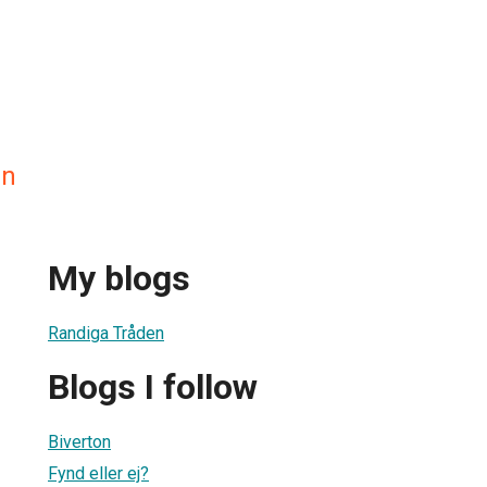
en
My blogs
Randiga Tråden
Blogs I follow
Biverton
Fynd eller ej?