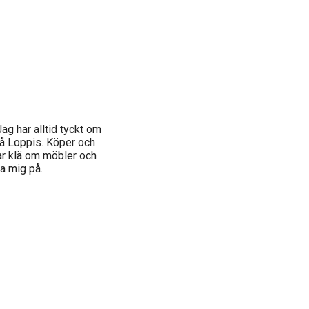
 Jag har alltid tyckt om
på Loppis. Köper och
ar klä om möbler och
ta mig på.