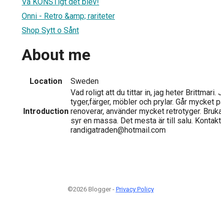
Va KONSTigt det blev!
Onni - Retro &amp; rariteter
Shop Sytt o Sånt
About me
Location
Sweden
Vad roligt att du tittar in, jag heter Brittmari.
tyger,färger, möbler och prylar. Går mycket 
Introduction
renoverar, använder mycket retrotyger. Bruk
syr en massa. Det mesta är till salu. Kontak
randigatraden@hotmail.com
©2026 Blogger -
Privacy Policy