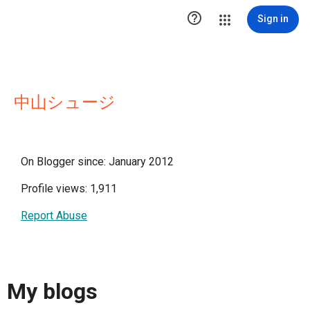

Sign in
中山シュージ
On Blogger since: January 2012
Profile views: 1,911
Report Abuse
My blogs