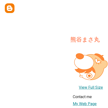
熊谷まさ丸
View Full Size
Contact me
My Web Page