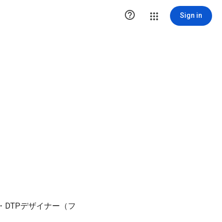

Sign in
ター・DTPデザイナー（フ