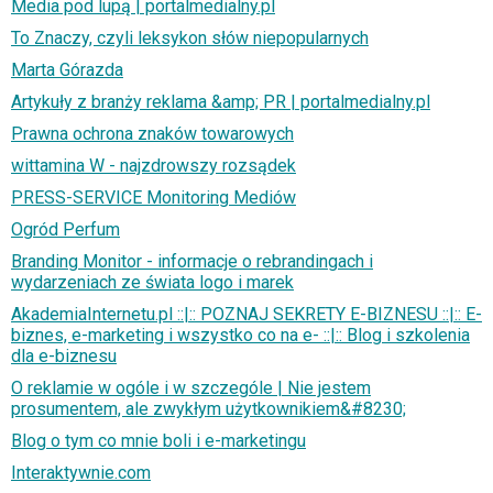
Media pod lupą | portalmedialny.pl
To Znaczy, czyli leksykon słów niepopularnych
Marta Górazda
Artykuły z branży reklama &amp; PR | portalmedialny.pl
Prawna ochrona znaków towarowych
wittamina W - najzdrowszy rozsądek
PRESS-SERVICE Monitoring Mediów
Ogród Perfum
Branding Monitor - informacje o rebrandingach i
wydarzeniach ze świata logo i marek
AkademiaInternetu.pl ::|:: POZNAJ SEKRETY E-BIZNESU ::|:: E-
biznes, e-marketing i wszystko co na e- ::|:: Blog i szkolenia
dla e-biznesu
O reklamie w ogóle i w szczególe | Nie jestem
prosumentem, ale zwykłym użytkownikiem&#8230;
Blog o tym co mnie boli i e-marketingu
Interaktywnie.com