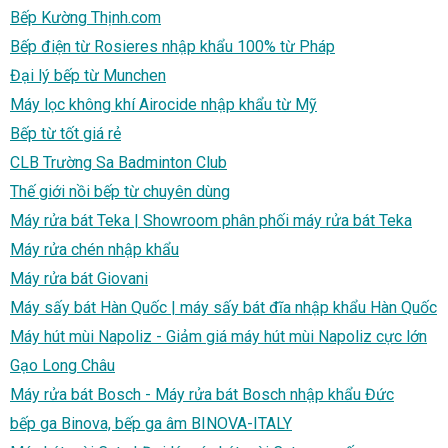
Bếp Kường Thịnh.com
Bếp điện từ Rosieres nhập khẩu 100% từ Pháp
Đại lý bếp từ Munchen
Máy lọc không khí Airocide nhập khẩu từ Mỹ
Bếp từ tốt giá rẻ
CLB Trường Sa Badminton Club
Thế giới nồi bếp từ chuyên dùng
Máy rửa bát Teka | Showroom phân phối máy rửa bát Teka
Máy rửa chén nhập khẩu
Máy rửa bát Giovani
Máy sấy bát Hàn Quốc | máy sấy bát đĩa nhập khẩu Hàn Quốc
Máy hút mùi Napoliz - Giảm giá máy hút mùi Napoliz cực lớn
Gạo Long Châu
Máy rửa bát Bosch - Máy rửa bát Bosch nhập khẩu Đức
bếp ga Binova, bếp ga âm BINOVA-ITALY