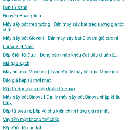
Bếp từ Xanh
Nguyễn Hoàng Anh
Máy sấy bát treo tường | Bán máy sấy bát treo tường giá tốt
nhất
Máy sấy bát Giovani - Bán máy sấy bát Giovani giá cực rẻ
Lorca Việt Nam
Bếp điện từ Đức - Dòng bếp nhập khẩu đạt tiêu chuẩn EU
Giá gạo sạch
Máy hút mùi Munchen | Tổng đại lý máy hút mùi Munchen
Báo giá bếp từ mới nhất
Bếp từ Rosieres nhập khẩu từ Pháp
Máy sấy bát Binova | Đại lý máy sấy bát Binova nhập khẩu
Italy
Bếp từ siêu rẻ, bếp và phụ kiện chính hãng giá rẻ nhất
Vay tiền mặt không thế chấp
Bếp điện từ nào tốt