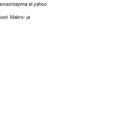
laivaontaynna at yahoo
iset. Makro- ja