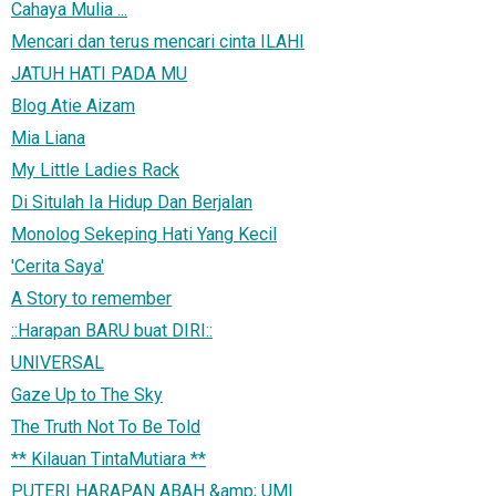
Cahaya Mulia ...
Mencari dan terus mencari cinta ILAHI
JATUH HATI PADA MU
Blog Atie Aizam
Mia Liana
My Little Ladies Rack
Di Situlah Ia Hidup Dan Berjalan
Monolog Sekeping Hati Yang Kecil
'Cerita Saya'
A Story to remember
::Harapan BARU buat DIRI::
UNIVERSAL
Gaze Up to The Sky
The Truth Not To Be Told
** Kilauan TintaMutiara **
PUTERI HARAPAN ABAH &amp; UMI