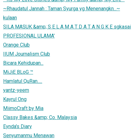
~Rhaudatul Jannah : Taman Syurga yg Menenangkn...~
kulaan
SILA MASUK &amp; S E L A M A T D A T A N G K E sgkasai
PROFESIONAL ULAMA'
Orange Club
IIUM Journalism Club
Bicara Kehidupan...
MiJiE BLoG ™
Hamlatul QuRan.....
yantz-yeem
Kayrul Ong
MiimoCraft by Mia
Classy Bakes &amp; Co. Malaysia
Eynda's Diary
Senyumanmu Menawan