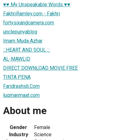
♥♥ My Unspeakable Words ♥♥
FakhriRamley.com - Fakhri
fortysixandcamera.com
unclepunyablog
Imam Muda Azhar
:::HEART AND SOUL :::
AL-MAWLID
DIRECT DOWNLOAD MOVIE FREE
TINTA PENA
Faridrashidi.Com
luqmanmaat.com
About me
Gender
Female
Industry
Science