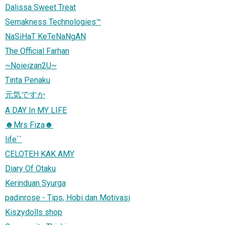
Dalissa Sweet Treat
Semakness Technologies™
NaSiHaT KeTeNaNgAN
The Official Farhan
~Noieizan2U~
Tinta Penaku
元気ですか
A DAY In MY LIFE
☻Mrs Fiza☻
life``
CELOTEH KAK AMY
Diary Of Otaku
Kerinduan Syurga
padinrose - Tips, Hobi dan Motivasi
Kiszydolls shop