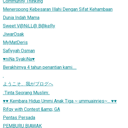
Community Thinking
Meneropong Kebesaran Illahi Dengan Sifat Kehambaan
Dunia Indah Mama
Sweet V@NiLL@ B@keRy
JiwarOsak
MyMatDeris
Safiyyah Osman
♥niNa SyakiNa♥
Berakhirnya 4 tahun penantian kami.....
.
ようこそ、我がブログへ
.:Tinta Seorang Muslim:.
♥♥ Kembara Hidup Ummi Anak Tiga ~ ummuainries~... ♥♥
Rifqy with Contest &amp; GA
Pentas Persada
PEMBURU BIAWAK