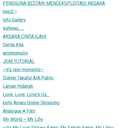
PENGGUNA BESTARI MENGEKSPLOITASI NEGARA
hepi2~
Info Gallery
ashwaq.......
AKSARA CINTA ILAHI
Cerita Kita
aminmenulis
JOM TUTORIAL
~it's reel moments~
Dokter Takaful AIA Public
Laman Hidayah
Love, Love, Love's Us...
kelly Amani Online Shopping
Analogue ♥ Film
My World ~ My Life
~Its My Love Stories &amp; My Family &amp; My Life~