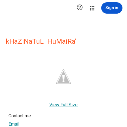

Sign in
kHaZiNaTuL_HuMaiRa'
View Full Size
Contact me
Email