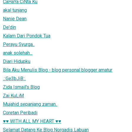
CaHaYa CiNta Ku
akal tunjang
Nanie Dean
De'din
Kalam Dari Pondok Tua
Perayu Syurga..
anak solehah...
Diari Hidupku
Bila Aku Menulis Blog - blog personal blogger amatur
.::Ge3bJiB::.
Zida Ismail's Blog
Zai KuLiM
Mujahid sepanjang zaman..
Coretan Peribadi
♥♥ WITH ALL MY HEART ♥♥
Selamat Datang Ke Blog Norgadis Labuan