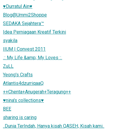
♥Durratul Ain♥
Blog@Ummi2Shoppe
SEDAKA Sejahtera™
Idea Perniagaan Kreatif Terkini
syakila
IIUM | Convest 2011
.:: My Life &amp; My Loves ::.
ZuLL
Yeong's Crafts
Atlantis4dzurriqaaQ
++Chenta+Anugerah+Teragung++
♥nina's collections♥
BEE
sharing is caring
..Dunia TerIndah, Hanya kisah QASEH, Kisah kami..