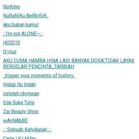
Nothing
NuRaNiKu BeRbiSiK..
aku bukan kamu!
:::i'm not ALONE~:::
IKOD10
Q-riuz
AKU CUMA HAMBA HINA LAGI BANYAK DOSA.TIDAK LAYAK
BERGELAR PENCINTA_TARBIAH
..trigger your moments of history..
Hidup Itu Indah
celoteh ckynwan
Eda Suka Tulis
Zai Beauty Shop
wAnNAbBE
.:: Sebuah Kehidupan ::.
Carta I.K.I.M.fm