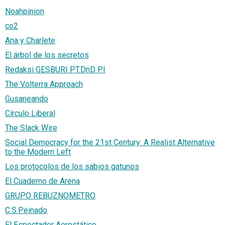
Noahpinion
co2
Ana y Charlete
El árbol de los secretos
Redaksi GESBURI PT.DnD PI
The Volterra Approach
Gusaneando
Círculo Liberal
The Slack Wire
Social Democracy for the 21st Century: A Realist Alternative
to the Modern Left
Los protocolos de los sabios gatunos
El Cuaderno de Arena
GRUPO REBUZNOMETRO
C.S.Peinado
El Espectador Aerostático