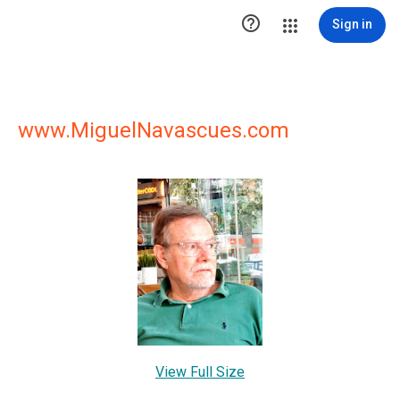

Sign in
www.MiguelNavascues.com
View Full Size